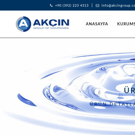
+90 (392) 223 4313
info@akcingroup.c
ANASAYFA
KURUM
Ü
ÜRÜN DETAYLA