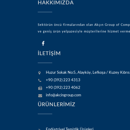
HAKKIMIZDA
Sektörün öncü firmalarından olan Akçın Group of Compan
ve geniş ürün yelpazesiyle müşterilerine hizmet ver
İLETİŞİM
Huzur Sokak No:5, Alayköy, Lefkoşa / Kuzey Kıbrıs
+90 (392) 223 4313
+90 (392) 223 4062
info@akcingroup.com
ÜRÜNLERİMİZ
Endüstriyel Temizlik Ürünleri