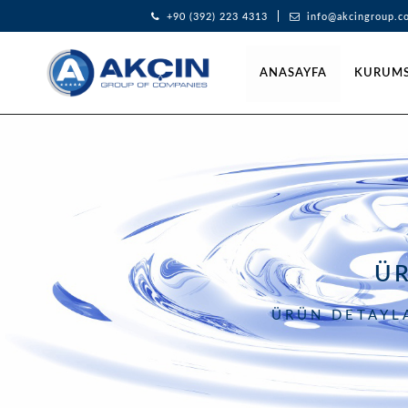
+90 (392) 223 4313
info@akcingroup.c
ANASAYFA
KURUM
Ü
ÜRÜN DETAYLA