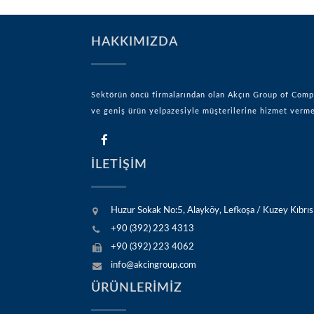
HAKKIMIZDA
Sektörün öncü firmalarından olan Akçın Group of Compan
ve geniş ürün yelpazesiyle müşterilerine hizmet ver
İLETİŞİM
Huzur Sokak No:5, Alayköy, Lefkoşa / Kuzey Kıbrıs
+90 (392) 223 4313
+90 (392) 223 4062
info@akcingroup.com
ÜRÜNLERİMİZ