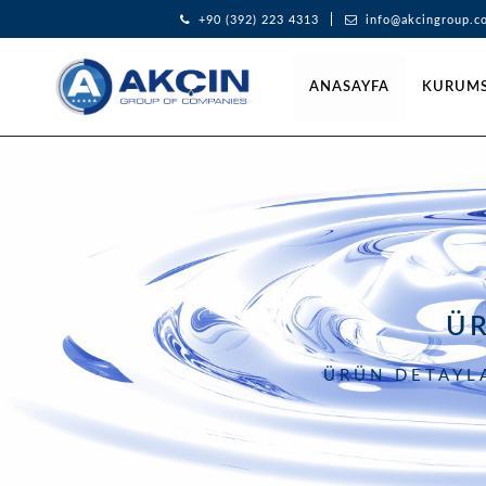
+90 (392) 223 4313
info@akcingroup.c
ANASAYFA
KURUM
Ü
ÜRÜN DETAYLA