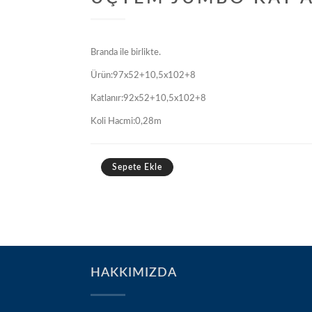
Branda ile birlikte.
Ürün:97x52+10,5x102+8
Katlanır:92x52+10,5x102+8
Koli Hacmi:0,28m
Sepete Ekle
HAKKIMIZDA